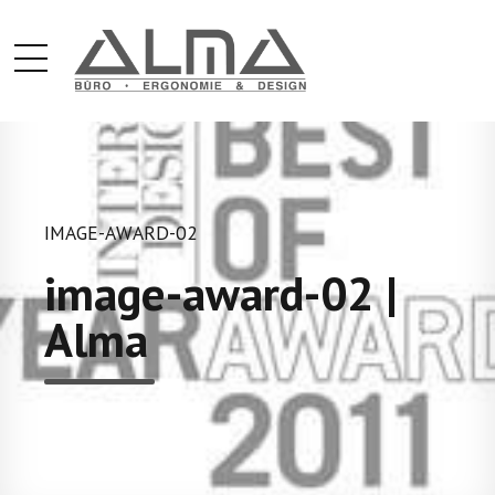
IMAGE-AWARD-02
image-award-02 |
Alma