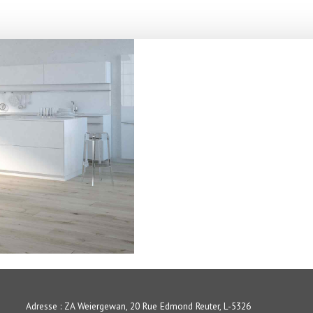
Adresse : ZA Weiergewan, 20 Rue Edmond Reuter, L-5326