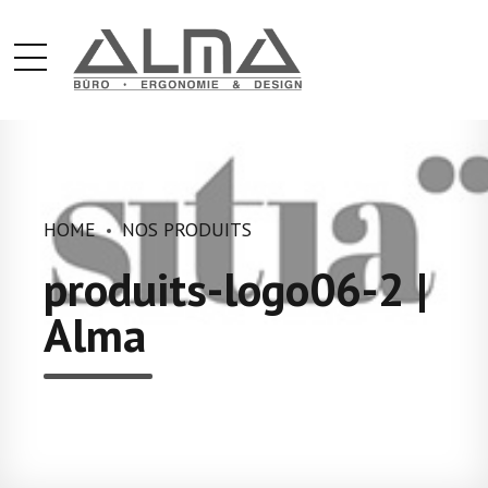
HOME
NOS PRODUITS
produits-logo06-2 |
Alma