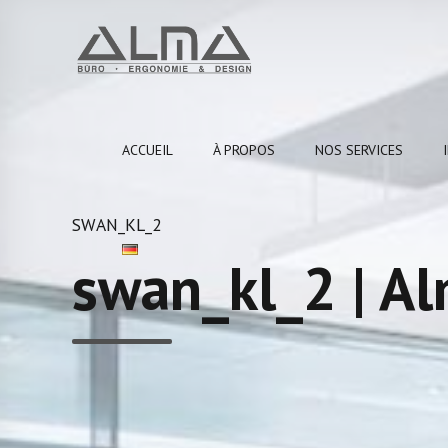
ACCUEIL
À PROPOS
NOS SERVICES
SWAN_KL_2
swan_kl_2 | A