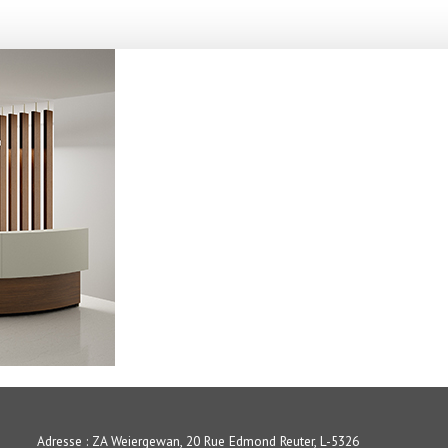
Adresse : ZA Weiergewan, 20 Rue Edmond Reuter, L-5326