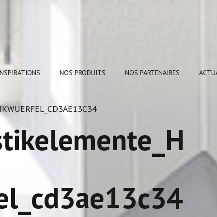
INSPIRATIONS
NOS PRODUITS
NOS PARTENAIRES
ACTU
TIKWUERFEL_CD3AE13C34
tikelemente_H
fel_cd3ae13c34