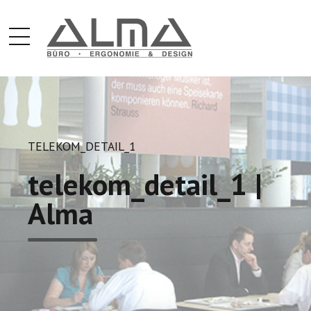
TELEKOM_DETAIL_1
telekom_detail_1 |
Alma