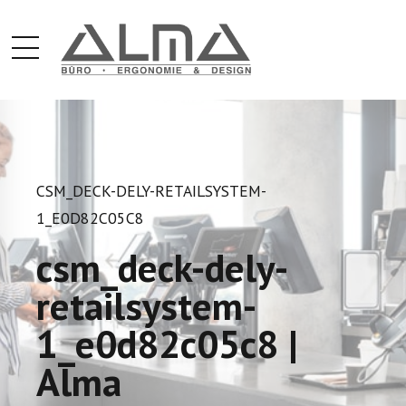
CSM_DECK-DELY-RETAILSYSTEM-
1_E0D82C05C8
csm_deck-dely-
retailsystem-
1_e0d82c05c8 |
Alma