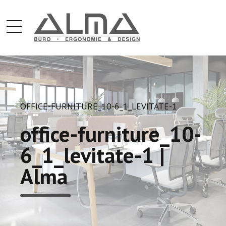
OFFICE-FURNITURE_10-6_1_LEVITATE-1
office-furniture_10-
6_1_levitate-1 |
Alma