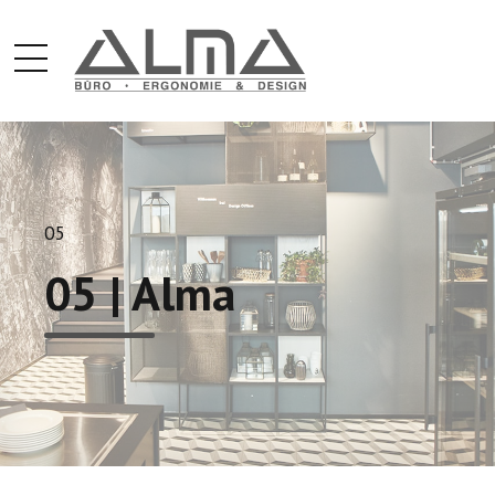
05
05 | Alma