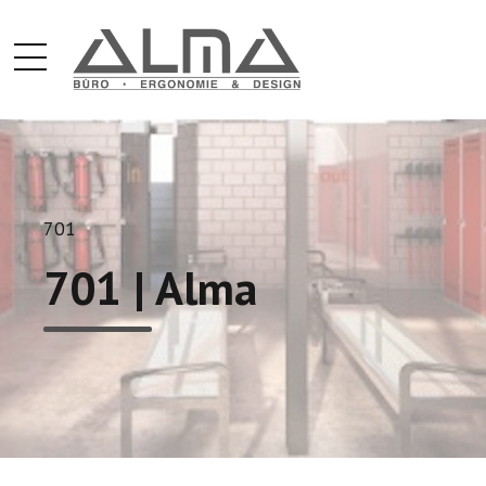
701
701 | Alma