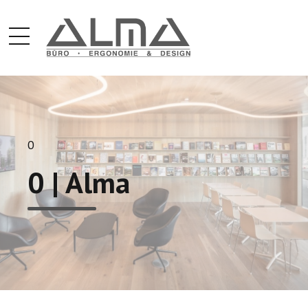
0
0 | Alma