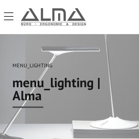
MENU_LIGHTING
menu_lighting |
Alma