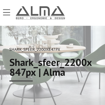
SHARK_SFEER_2200X847PX
Shark_sfeer_2200x
847px | Alma