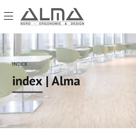
INDEX
index | Alma