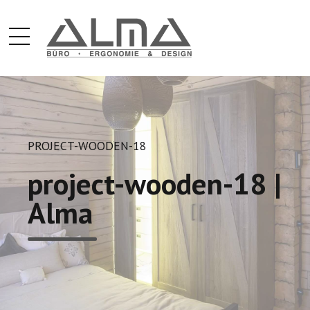
PROJECT-WOODEN-18
project-wooden-18 |
Alma